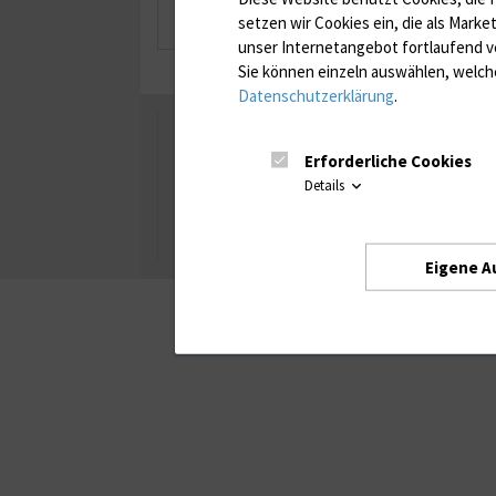
Weiterbildungen
setzen wir Cookies ein, die als Marke
unser Internetangebot fortlaufend v
Sie können einzeln auswählen, welche
Datenschutzerklärung
.
Universität Rostock
Erforderliche Cookies
Details
Besuchen Sie uns
Facebook
Instagram
YouTube
LinkedIn
Xing
Eigene A